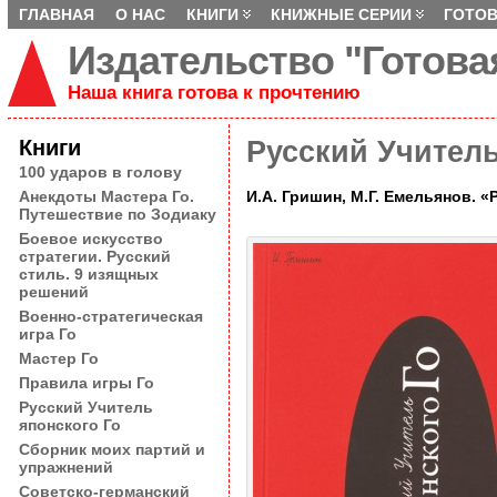
ГЛАВНАЯ
О НАС
КНИГИ
КНИЖНЫЕ СЕРИИ
ГОТОВ
Издательство "Готова
Наша книга готова к прочтению
�
Книги
Русский Учитель
100 ударов в голову
Анекдоты Мастера Го.
И.А. Гришин, М.Г. Емельянов. «Р
Путешествие по Зодиаку
Боевое искусство
стратегии. Русский
стиль. 9 изящных
решений
Военно-стратегическая
игра Го
Мастер Го
Правила игры Го
Русский Учитель
японского Го
Сборник моих партий и
упражнений
Советско-германский