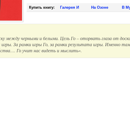
Купить книгу:
Галерея И
На Озоне
В M
оску между черными и белыми. Цель Го – оторвать глаза от до
 игры. За рамки игры Го, за рамки результата игры. Именно там,
йства…. Го учит нас видеть и мыслить».