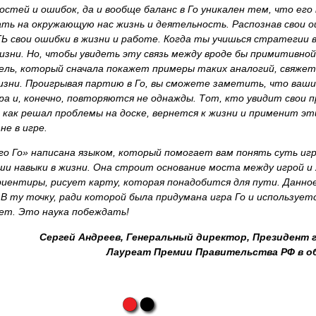
стей и ошибок, да и вообще баланс в Го уникален тем, что его
ть на окружающую нас жизнь и деятельность. Распознав свои о
Ь свои ошибки в жизни и работе. Когда ты учишься стратегии в
изни. Но, чтобы увидеть эту связь между вроде бы примитивной
ель, который сначала покажет примеры таких аналогий, свяжет 
зни. Проигрывая партию в Го, вы сможете заметить, что ваши
 и, конечно, повторяются не однажды. Тот, кто увидит свои п
 как решал проблемы на доске, вернется к жизни и применит э
не в игре.
го Го» написана языком, который помогает вам понять суть иг
ваши навыки в жизни. Она строит основание моста между игрой и
риентиры, рисует карту, которая понадобится для пути. Данно
 В ту точку, ради которой была придумана игра Го и использует
ет. Это наука побеждать!
Сергей Андреев, Генеральный директор, Президент 
Лауреат Премии Правительства РФ в об