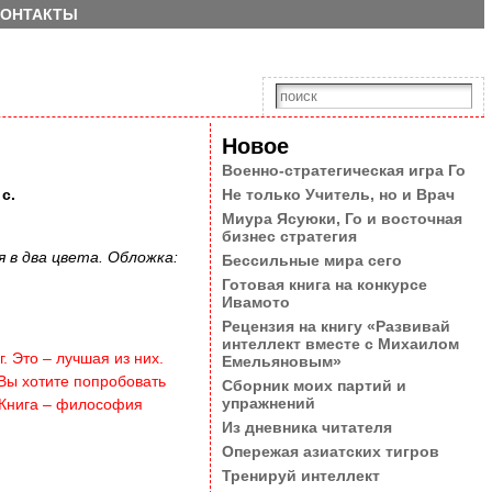
КОНТАКТЫ
Новое
Военно-стратегическая игра Го
Не только Учитель, но и Врач
с.
Миура Ясуюки, Го и восточная
бизнес стратегия
 в два цвета. Обложка:
Бессильные мира сего
Готовая книга на конкурсе
Ивамото
Рецензия на книгу «Развивай
интеллект вместе с Михаилом
. Это – лучшая из них.
Емельяновым»
Вы хотите попробовать
Сборник моих партий и
упражнений
. Книга – философия
Из дневника читателя
Опережая азиатских тигров
Тренируй интеллект