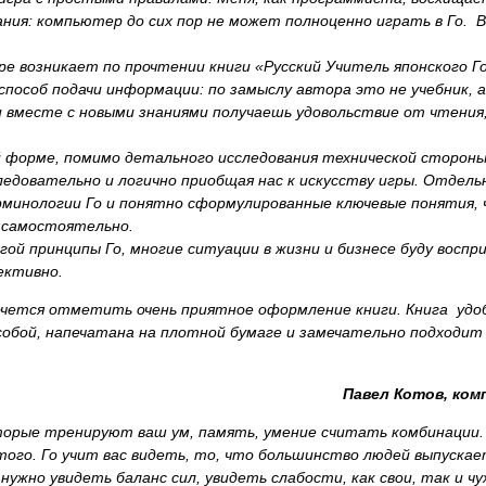
ния: компьютер до сих пор не может полноценно играть в Го. В
е возникает по прочтении книги «Русский Учитель японского Го
пособ подачи информации: по замыслу автора это не учебник, а
 вместе с новыми знаниями получаешь удовольствие от чтения,
й форме, помимо детального исследования технической стороны
едовательно и логично приобщая нас к искусству игры. Отдель
рминологии Го и понятно сформулированные ключевые понятия, 
о самостоятельно.
гой принципы Го, многие ситуации в жизни и бизнесе буду воспр
ективно.
хочется отметить очень приятное оформление книги. Книга уд
собой, напечатана на плотной бумаге и замечательно подходит
Павел Котов, комп
торые тренируют ваш ум, память, умение считать комбинации. 
того. Го учит вас видеть, то, что большинство людей выпускае
 нужно увидеть баланс сил, увидеть слабости, как свои, так и ч