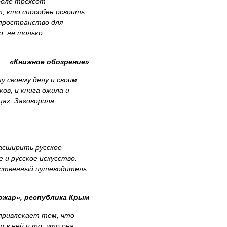
 боле трехсот
, кто способен освоить
 пространство для
о, не только
«Книжное обозрение»
у своему делу и своим
ов, и книга ожила и
щах. Заговорила,
асширить русское
 и русское искусство.
ественный путеводитель
ожар», республика Крым
 привлекает тем, что
 в ней и то, что она