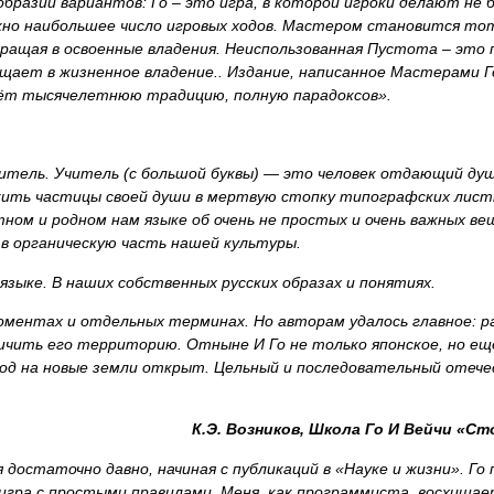
образии вариантов: Го – это игра, в которой игроки делают не
жно наибольшее число игровых ходов. Мастером становится тот
вращая в освоенные владения. Неиспользованная Пустота – это
щает в жизненное владение.. Издание, написанное Мастерами Г
аёт тысячелетнюю традицию, полную парадоксов».
итель. Учитель (с большой буквы) — это человек отдающий душ
жить частицы своей души в мертвую стопку типографских листк
тном и родном нам языке об очень не простых и очень важных ве
 в органическую часть нашей культуры.
языке. В наших собственных русских образах и понятиях.
ментах и отдельных терминах. Но авторам удалось главное: р
чить его территорию. Отныне И Го не только японское, но еще
ход на новые земли открыт. Цельный и последовательный отеч
К.Э. Возников,
Школа Го И Вейчи «Ст
 достаточно давно, начиная с публикаций в «Науке и жизни». Го
 игра с простыми правилами. Меня, как программиста, восхищает