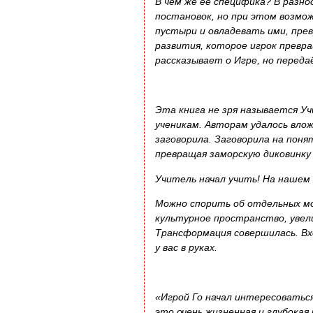
В чем же её специфика? В разно
постановок, но при этом возмо
пустыри и овладевать ими, пре
развития, которое игрок превра
рассказывает о Игре, но перед
Эта книга не зря называется Уч
ученикам. Авторам удалось вло
заговорила. Заговорила на поня
превращая заморскую диковинку
Учитель начал учить! На нашем 
Можно спорить об отдельных мо
культурное пространство, увели
Трансформация совершилась. В
у вас в руках.
«Игрой Го начал интересоваться
это очень жизненная и глубокая