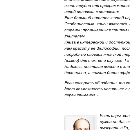
очень трудна для программирова
игрой человека с человеком.
Еще больший интерес к этой игр
Особенностью книги является с
страниц проникаешься стилем и
Учителем.
Книга в интересной и доступно
нам красоту ее философии, посл
подробный словарь японской те
(важно) для тех, кто изучает Г
Надеюсь, постигая вместе с кни
деятельно, а значит более эфф
Если говорить об издании, то 
дает возможность носить ее с 
перечитывания.»
Есть игры, ко
нужна не для э
выиграть в Го,