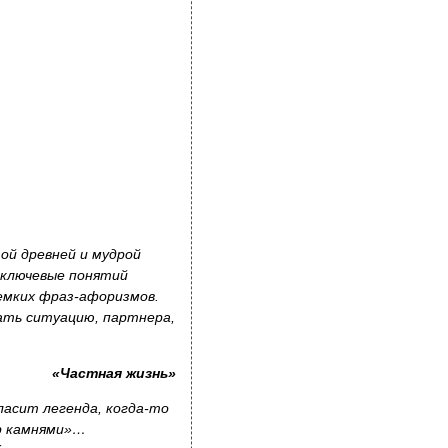
ой древней и мудрой
ь ключевые понятий
 емких фраз-афоризмов.
вать ситуацию, партнера,
«Частная жизнь»
ласит легенда, когда-то
ор камнями»…