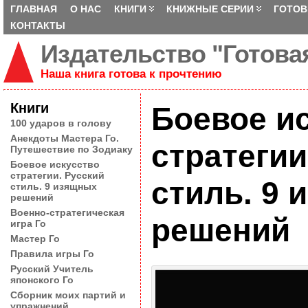
ГЛАВНАЯ
О НАС
КНИГИ
КНИЖНЫЕ СЕРИИ
ГОТОВ
КОНТАКТЫ
Издательство "Готовая
Наша книга готова к прочтению
�
Книги
Боевое и
100 ударов в голову
Анекдоты Мастера Го.
стратегии
Путешествие по Зодиаку
Боевое искусство
стратегии. Русский
стиль. 9
стиль. 9 изящных
решений
Военно-стратегическая
решений
игра Го
Мастер Го
Правила игры Го
Русский Учитель
японского Го
Сборник моих партий и
упражнений