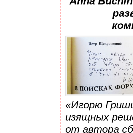
Anna Buchin
раз
ком
«Игорю Гриш
изящных реше
от автора с