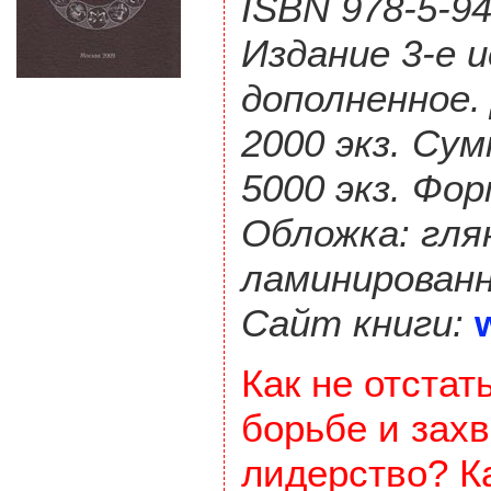
ISBN 978-5-94
Издание 3-е 
дополненное.
2000 экз. Су
5000 экз. Фо
Обложка: гля
ламинированн
Сайт книги:
Как не отстат
борьбе и захв
лидерство? К