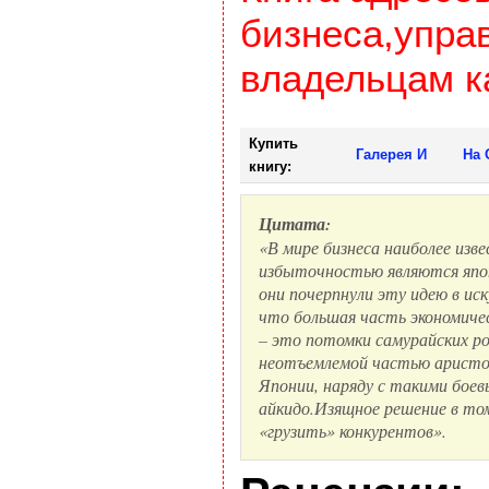
бизнеса,упра
владельцам к
Купить
Галерея И
На 
книгу:
Цитата:
«В мире бизнеса наиболее из
избыточностью являются япон
они почерпнули эту идею в ис
что большая часть экономиче
– это потомки самурайских ро
неотъемлемой частью аристо
Японии, наряду с такими боев
айкидо.Изящное решение в то
«грузить» конкурентов».